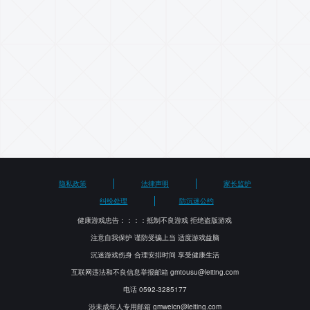
联系我们
了解更多
隐私政策
法律声明
家长监护
纠纷处理
防沉迷公约
健康游戏忠告：：：：抵制不良游戏 拒绝盗版游戏
注意自我保护 谨防受骗上当 适度游戏益脑
沉迷游戏伤身 合理安排时间 享受健康生活
互联网违法和不良信息举报邮箱 gmtousu@leiting.com
电话 0592-3285177
涉未成年人专用邮箱 gmweicn@leiting.com