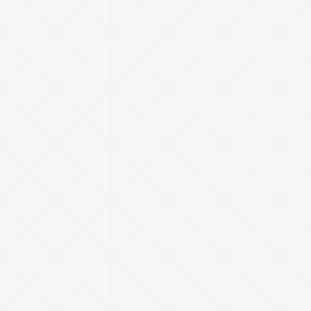
2025/12/23
公司新闻
2025/12/09
公司新闻
亚星管理 雷霆游戏承办，，，12.18上
海与您不见不散！！！！