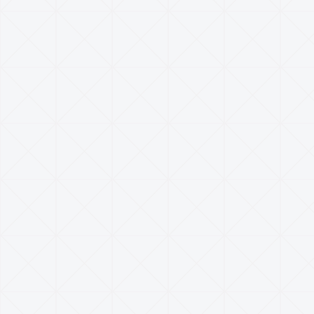
2025/12/23
公司新闻