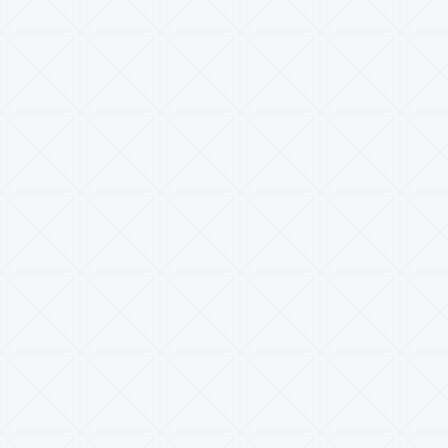
2026/01/12
党建新闻
2025/10/28
公司新闻