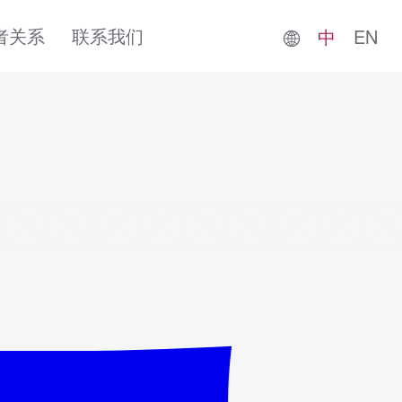
者关系
联系我们
中
EN