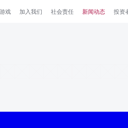
游戏
加入我们
社会责任
新闻动态
投资
首页
关于亚星管理
全部游戏
加入我们
社会责任
新闻动态
投资者关系