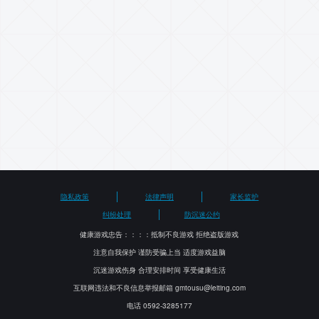
联系我们
了解更多
隐私政策
法律声明
家长监护
纠纷处理
防沉迷公约
健康游戏忠告：：：：抵制不良游戏 拒绝盗版游戏
注意自我保护 谨防受骗上当 适度游戏益脑
沉迷游戏伤身 合理安排时间 享受健康生活
互联网违法和不良信息举报邮箱 gmtousu@leiting.com
电话 0592-3285177