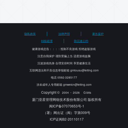
了解更多
隐私政策
法律声明
家长监护
纠纷处理
防沉迷公约
健康游戏忠告：：：：抵制不良游戏 拒绝盗版游戏
注意自我保护 谨防受骗上当 适度游戏益脑
沉迷游戏伤身 合理安排时间 享受健康生活
互联网违法和不良信息举报邮箱 gmtousu@leiting.com
电话 0592-3285177
涉未成年人专用邮箱 gmweicn@leiting.com
Copyright ©
-
2004
2026
G-bits
厦门亚星管理网络技术股份有限公司 版权所有
闽ICP备07070653号-1
（署）网出证（闽）字第009号
ICP证闽B2-20110117
闽公网安备35020302001262号