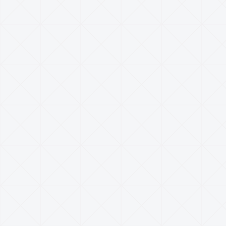
2025/04/26
公司新闻
2025/04/23
公司新闻
2025年1-3月，，，公司实现营业收入
11.36亿元，，，同比增长22.47%；
实现归属于上市公司股东的净利润2.83亿
元，，同比增长11.82%。。